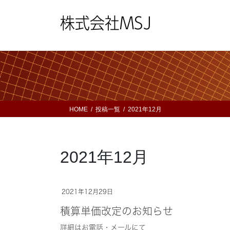
コ
ナ
ン
ビ
株式会社MSJ
テ
ゲ
ン
ー
ツ
シ
へ
ョ
ス
ン
キ
に
ッ
移
HOME
投稿一覧
2021年12月
プ
動
2021年12月
2021年12月29日
積算単価改定のお知らせ
詳細はお電話・メールにて